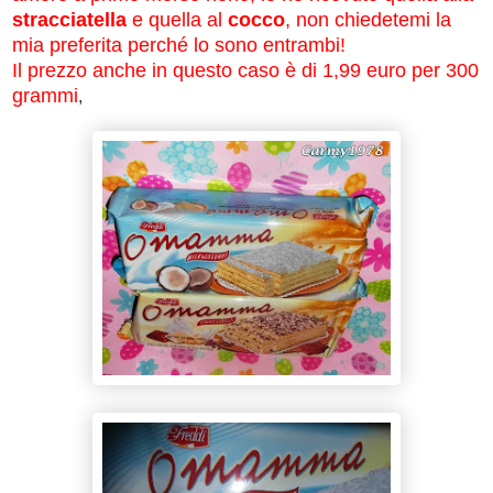
stracciatella
e quella al
cocco
, non chiedetemi la
mia preferita perché lo sono entrambi!
Il prezzo anche in questo caso è di 1,99 euro per 300
grammi
,