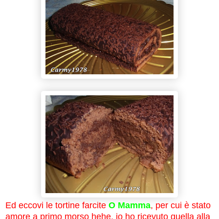
Ed eccovi le tortine farcite
O Mamma
, per cui è stato
amore a primo morso hehe, io ho ricevuto quella alla