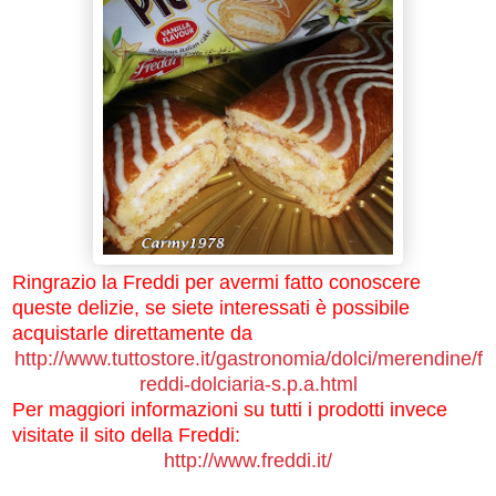
Ringrazio la Freddi per avermi fatto conoscere
queste delizie, se siete interessati è possibile
acquistarle direttamente da
http://www.tuttostore.it/gastronomia/dolci/merendine/f
reddi-dolciaria-s.p.a.html
Per maggiori informazioni su tutti i prodotti invece
visitate il sito della Freddi:
http://www.freddi.it/