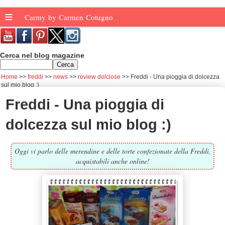
≡
Carmy by Carmen Cotugno
Cerca nel blog magazine
Home
freddi
news
review dolciose
Freddi - Una pioggia di dolcezza
sul mio blog :)
Freddi - Una pioggia di
dolcezza sul mio blog :)
Oggi vi parlo delle merendine e delle torte confezionate della Freddi,
acquistabili anche online!