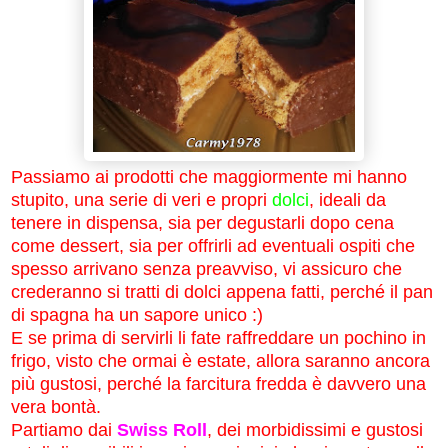
Passiamo ai prodotti che maggiormente mi hanno
stupito, una serie di veri e propri
dolci
, ideali da
tenere in dispensa, sia per degustarli dopo cena
come dessert, sia per offrirli ad eventuali ospiti che
spesso arrivano senza preavviso, vi assicuro che
crederanno si tratti di dolci appena fatti, perché il pan
di spagna ha un sapore unico :)
E se prima di servirli li fate raffreddare un pochino in
frigo, visto che ormai è estate, allora saranno ancora
più gustosi, perché la farcitura fredda è davvero una
vera bontà.
Partiamo dai
Swiss Roll
, dei morbidissimi e gustosi