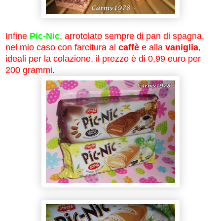
Infine
Pic-Nic
, arrotolato sempre di pan di spagna,
nel mio caso con farcitura al
caffè
e alla
vaniglia
,
ideali per la colazione, il prezzo è di 0,99 euro per
200 grammi.