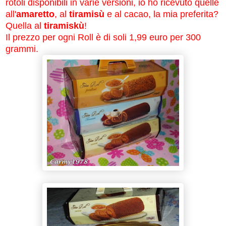
rotoli disponibili in varie versioni, io ho ricevuto quelle
all'
amaretto
, al
tiramisù
e al cacao, la mia preferita?
Quella al
tiramiskù
!
Il prezzo per ogni Roll è di soli 1,99 euro per 300
grammi.