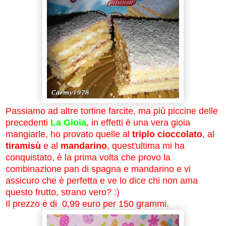
Passiamo ad altre tortine farcite, ma più piccine delle
precedenti
La Gioia
, in effetti è una vera gioia
mangiarle, ho provato quelle al
triplo cioccolato
, al
tiramisù
e al
mandarino
, quest'ultima mi ha
conquistato, è la prima volta che provo la
combinazione pan di spagna e mandarino e vi
assicuro che è perfetta e ve lo dice chi non ama
questo frutto, strano vero? :)
Il prezzo è di 0,99 euro per 150 grammi.