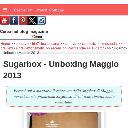
≡
Carmy by Carmen Cotugno
Cerca nel blog magazine
Home
beauty
biofficina toscana
canova
cosmetici
mesauda
preview
previewcosmetici
recensioni cosmetiche
sugarbox
Sugarbox
- Unboxing Maggio 2013
Sugarbox - Unboxing Maggio
2013
Eccomi qui a mostrarvi il contenuto della Sugabox di Maggio,
nonché la mia primissima Sugarbox, di cui sono rimasta molto
soddisfatta.