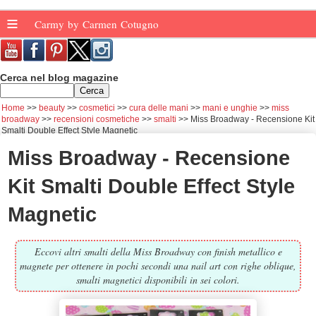
≡
Carmy by Carmen Cotugno
Cerca nel blog magazine
Home
beauty
cosmetici
cura delle mani
mani e unghie
miss
broadway
recensioni cosmetiche
smalti
Miss Broadway - Recensione Kit
Smalti Double Effect Style Magnetic
Miss Broadway - Recensione
Kit Smalti Double Effect Style
Magnetic
Eccovi altri smalti della Miss Broadway con finish metallico e
magnete per ottenere in pochi secondi una nail art con righe oblique,
smalti magnetici disponibili in sei colori.