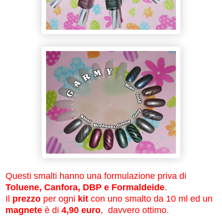
Questi smalti hanno una formulazione priva di
Toluene, Canfora, DBP e Formaldeide
.
Il
prezzo
per ogni
kit
con uno smalto da 10 ml ed un
magnete
è di
4,90 euro
, davvero ottimo.