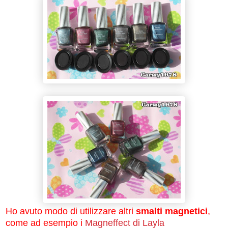
Ho avuto modo di utilizzare altri
smalti magnetici
,
come ad esempio i
Magneffect di Layla