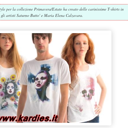
yle per la collezione Primavera/Estate ha creato delle carinissime T-shirts in
 gli artisti Saturno Butto' e Maria Elena Calzavara.