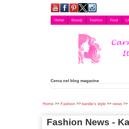
Home
Beauty
Fashion
Food
Li
Carmy, Blog magazine di Carmen Cotugno, blogger di Napoli: moda, bellezza, cucina, tecnologia, consigli per lo shopping, arredamento, recensioni cosmetiche, viaggi, fotografia, salute e benessere. Disponibile per collaborazioni blogger e per guest post.
Cerca nel blog magazine
Home
Fashion
kardie's style
news
Fashion News - Kard