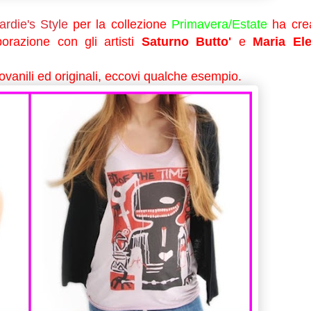
ardie's Style
per la collezione
Primavera/Estate
ha cre
borazione con gli artisti
Saturno Butto'
e
Maria El
vanili ed originali, eccovi qualche esempio.