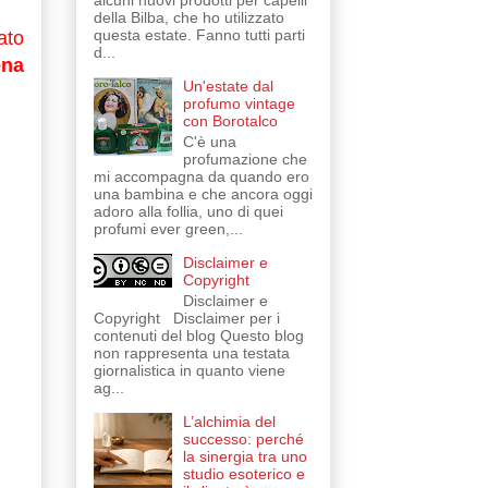
alcuni nuovi prodotti per capelli
della Bilba, che ho utilizzato
questa estate. Fanno tutti parti
ato
d...
ena
Un'estate dal
profumo vintage
con Borotalco
C'è una
profumazione che
mi accompagna da quando ero
una bambina e che ancora oggi
adoro alla follia, uno di quei
profumi ever green,...
Disclaimer e
Copyright
Disclaimer e
Copyright Disclaimer per i
contenuti del blog Questo blog
non rappresenta una testata
giornalistica in quanto viene
ag...
L’alchimia del
successo: perché
la sinergia tra uno
studio esoterico e