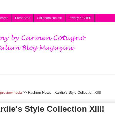
festyle
Press Area
Collabora con me
Privacy & GDPR
previewmoda
Fashion News - Kardie's Style Collection XIII!
ie's Style Collection XIII!