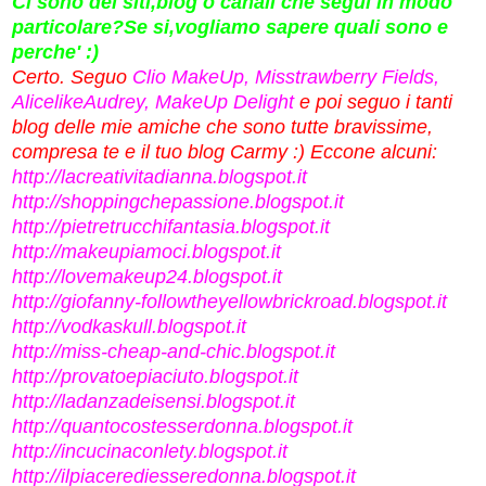
Ci sono dei siti,blog o canali che segui in modo
particolare?Se si,vogliamo sapere quali sono e
perche' :)
Certo. Seguo
C
lio MakeUp, Misstrawberry Fields,
AlicelikeAudrey, MakeUp Delight
e poi seguo i tanti
blog delle mie amiche che sono tutte bravissime,
compresa te e il tuo blog Carmy :) Eccone alcuni:
http://lacreativitadianna.blogspot.it
http://shoppingchepassione.blogspot.it
http://pietretrucchifantasia.blogspot.it
http://makeupiamoci.blogspot.it
http://lovemakeup24.blogspot.it
http://giofanny-followtheyellowbrickroad.blogspot.it
http://vodkaskull.blogspot.it
http://miss-cheap-and-chic.blogspot.it
http://provatoepiaciuto.blogspot.it
http://ladanzadeisensi.blogspot.it
http://quantocostesserdonna.blogspot.it
http://incucinaconlety.blogspot.it
http://ilpiacerediesseredonna.blogspot.it