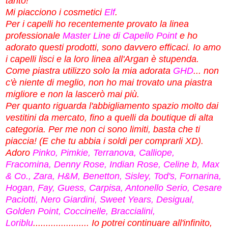
tanto!
Mi piacciono i cosmetici
Elf
.
Per i capelli ho recentemente provato la linea
professionale
Master Line di Capello Point
e ho
adorato questi prodotti, sono davvero efficaci. Io amo
i capelli lisci e la loro linea all'Argan è stupenda.
Come piastra utilizzo solo la mia adorata
GHD
... non
c'è niente di meglio, non ho mai trovato una piastra
migliore e non la lascerò mai più.
Per quanto riguarda l'abbigliamento spazio molto dai
vestitini da mercato, fino a quelli da boutique di alta
categoria. Per me non ci sono limiti, basta che ti
piaccia! (E che tu abbia i soldi per comprarli XD).
Adoro
Pinko, Pimkie, Terranova, Calliope,
Fracomina, Denny Rose, Indian Rose, Celine b, Max
& Co., Zara, H&M, Benetton, Sisley, Tod's, Fornarina,
Hogan, Fay, Guess, Carpisa, Antonello Serio, Cesare
Paciotti, Nero Giardini, Sweet Years, Desigual,
Golden Point, Coccinelle, Braccialini,
Loriblu
...................... Io potrei continuare all'infinito,