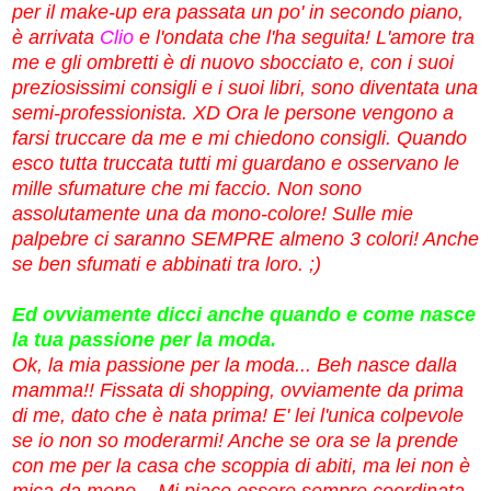
per il make-up era passata un po' in secondo piano,
è arrivata
Clio
e l'ondata che l'ha seguita! L'amore tra
me e gli ombretti è di nuovo sbocciato e, con i suoi
preziosissimi consigli e i suoi libri, sono diventata una
semi-professionista. XD Ora le persone vengono a
farsi truccare da me e mi chiedono consigli. Quando
esco tutta truccata tutti mi guardano e osservano le
mille sfumature che mi faccio. Non sono
assolutamente una da mono-colore! Sulle mie
palpebre ci saranno SEMPRE almeno 3 colori! Anche
se ben sfumati e abbinati tra loro. ;)
Ed ovviamente dicci anche quando e come nasce
la tua passione per la moda.
Ok, la mia passione per la moda... Beh nasce dalla
mamma!! Fissata di shopping, ovviamente da prima
di me, dato che è nata prima! E' lei l'unica colpevole
se io non so moderarmi! Anche se ora se la prende
con me per la casa che scoppia di abiti, ma lei non è
mica da meno... Mi piace essere sempre coordinata