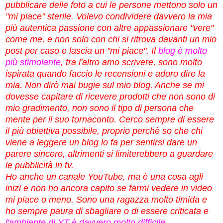
pubblicare delle foto a cui le persone mettono solo un
"mi piace" sterile. Volevo condividere davvero la mia
più autentica passione con altre appassionare "vere"
come me, e non solo con chi si ritrova davanti un mio
post per caso e lascia un "mi piace". Il
blog è molto
più stimolante
, tra l'altro amo scrivere, sono molto
ispirata quando faccio le recensioni e adoro dire la
mia. Non dirò mai bugie sul mio blog. Anche se mi
dovesse capitare di ricevere prodotti che non sono di
mio gradimento, non sono il tipo di persona che
mente per il suo tornaconto. Cerco sempre di essere
il più obiettiva possibile, proprio perchè so che chi
viene a leggere un blog lo fa per sentirsi dare un
parere sincero, altrimenti si limiterebbero a guardare
le pubblicità in tv.
Ho anche un canale YouTube, ma è una cosa agli
inizi e non ho ancora capito se farmi vedere in video
mi piace o meno. Sono una ragazza molto timida e
ho sempre paura di sbagliare o di essere criticata e
l'ambiente di YT è davvero molto difficile