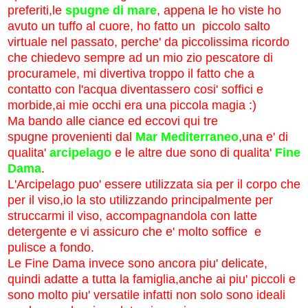
preferiti,le
spugne di mare
, appena le ho viste ho
avuto un tuffo al cuore, ho fatto un piccolo salto
virtuale nel passato, perche' da piccolissima ricordo
che chiedevo sempre ad un mio zio pescatore di
procuramele, mi divertiva troppo il fatto che a
contatto con l'acqua diventassero cosi' soffici e
morbide,ai mie occhi era una piccola magia :)
Ma bando alle ciance ed eccovi qui tre
spugne
provenienti dal
Mar Mediterraneo
,una e' di
qualita'
arcipelago
e le altre due sono di qualita'
Fine
Dama
.
L'Arcipelago puo' essere utilizzata sia per il corpo che
per il viso,io la sto utilizzando principalmente per
struccarmi il viso, accompagnandola con latte
detergente e vi assicuro che e' molto soffice e
pulisce a fondo.
Le Fine Dama invece sono ancora piu' delicate,
quindi adatte a tutta la famiglia,anche ai piu' piccoli e
sono molto piu' versatile infatti non solo sono ideali