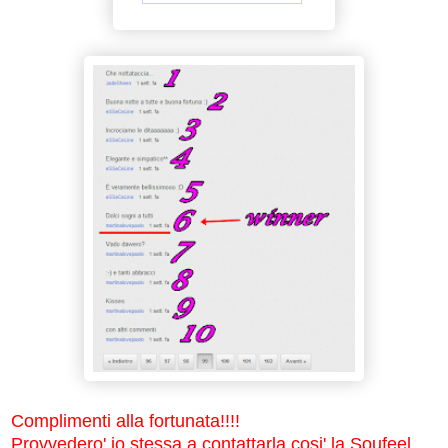
Complimenti alla fortunata!!!!
Provvedero' io stessa a contattarla,cosi' la Soufeel