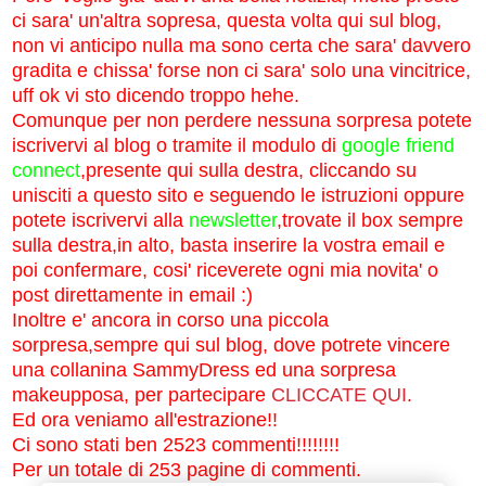
ci sara' un'altra sopresa, questa volta qui sul blog,
non vi anticipo nulla ma sono certa che sara' davvero
gradita e chissa' forse non ci sara' solo una vincitrice,
uff ok vi sto dicendo troppo hehe.
Comunque per non perdere nessuna sorpresa potete
iscrivervi al blog o tramite il modulo di
google friend
connect
,presente qui sulla destra, cliccando su
unisciti a questo sito e seguendo le istruzioni oppure
potete iscrivervi alla
newsletter
,trovate il box sempre
sulla destra,in alto, basta inserire la vostra email e
poi confermare, cosi' riceverete ogni mia novita' o
post direttamente in email :)
Inoltre e' ancora in corso una piccola
sorpresa,sempre qui sul blog, dove potrete vincere
una collanina SammyDress ed una sorpresa
makeupposa, per partecipare
CLICCATE QUI
.
Ed ora veniamo all'estrazione!!
Ci sono stati ben 2523 commenti!!!!!!!!
Per un totale di 253 pagine di commenti.