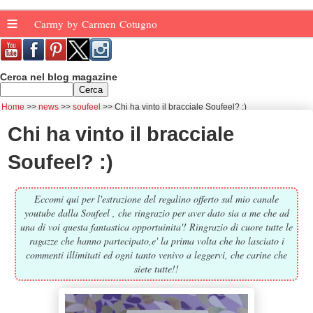
≡
Carmy by Carmen Cotugno
Cerca nel blog magazine
Home
news
soufeel
Chi ha vinto il bracciale Soufeel? :)
Chi ha vinto il bracciale
Soufeel? :)
Eccomi qui per l'estrazione del regalino offerto sul mio canale
youtube dalla Soufeel , che ringrazio per aver dato sia a me che ad
una di voi questa fantastica opportuinita'! Ringrazio di cuore tutte le
ragazze che hanno partecipato,e' la prima volta che ho lasciato i
commenti illimitati ed ogni tanto venivo a leggervi, che carine che
siete tutte!!