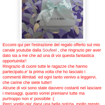
Eccomi qui per l'estrazione del regalo offerto sul mio
canale youtube dalla
Soufeel
, che ringrazio per aver
dato sia a me che ad una di voi questa fantastica
opportuinita'!
Ringrazio di cuore tutte le ragazze che hanno
partecipato,e' la prima volta che ho lasciato i
commenti illimitati ed ogni tanto venivo a leggervi,
che carine che siete tutte!!
Alcune di voi sono state davvero costanti nel lasciare
i messaggi, quanto vorrei premiarvi tutte ma
purtroppo non e' possibile :(
Pero' voglio gia' darvi una bella notizia, molto presto