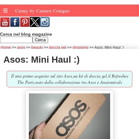
≡
Carmy by Carmen Cotugno
Cerca nel blog magazine
Home
asos
beauty
doccia gel
shopping
Asos: Mini Haul :)
Asos: Mini Haul :)
Il mio primo acquisto sul sito Asos,un kit di doccia gel,il Refreshes
The Parts,nato dalla collaborazione tra Asos e Anatomicals