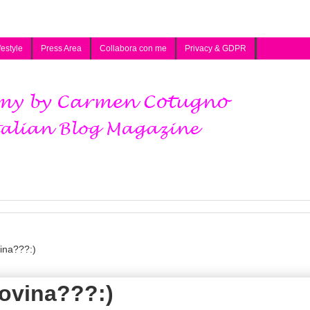
festyle
Press Area
Collabora con me
Privacy & GDPR
ina???:)
dovina???:)