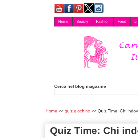
Home
Beauty
Fashion
Food
Li
Carmy, Blog magazine di Carmen Cotugno, blogger di Napoli: moda, bellezza, cucina, tecnologia, consigli per lo shopping, arredamento, recensioni cosmetiche, viaggi, fotografia, salute e benessere. Disponibile per collaborazioni blogger e per guest post.
Cerca nel blog magazine
Home
quiz.giochino
Quiz Time: Chi indov
Quiz Time: Chi in