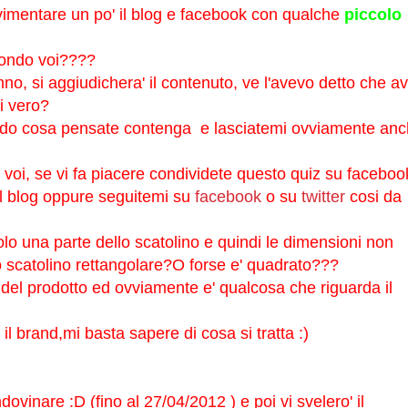
vimentare un po' il blog e facebook con qualche
piccolo
condo voi????
no, si aggiudichera' il contenuto, ve l'avevo detto che av
ni vero?
endo cosa pensate contenga e lasciatemi ovviamente an
oi, se vi fa piacere condividete questo quiz su faceboo
al blog oppure seguitemi su
facebook
o su
twitter
cosi da
lo una parte dello scatolino e quindi le dimensioni non
o scatolino rettangolare?O forse e' quadrato???
 del prodotto ed ovviamente e' qualcosa che riguarda il
l brand,mi basta sapere di cosa si tratta :)
vinare :D (fino al 27/04/2012 ) e poi vi svelero' il