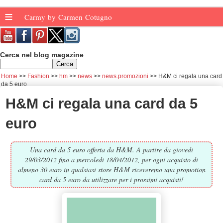
≡
Carmy by Carmen Cotugno
Cerca nel blog magazine
Home
Fashion
hm
news
news.promozioni
H&M ci regala una card
da 5 euro
H&M ci regala una card da 5
euro
Una card da 5 euro offerta da H&M. A partire da giovedi
29/03/2012 fino a mercoledi 18/04/2012, per ogni acquisto di
almeno 30 euro in qualsiasi store H&M riceveremo una promotion
card da 5 euro da utilizzare per i prossimi acquisti!