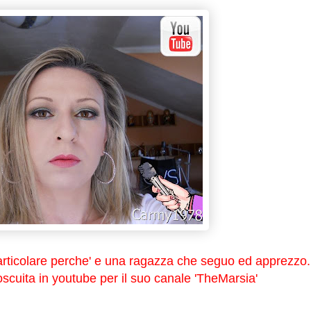
 particolare perche' e una ragazza che seguo ed apprezzo.
oscuita in youtube per il suo canale 'TheMarsia'