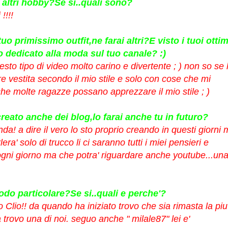
i altri hobby?Se si..quali sono?
!!!!
uo primissimo outfit,ne farai altri?E visto i tuoi ottim
o dedicato alla moda sul tuo canale? :)
uesto tipo di video molto carino e divertente ; ) non so se
e vestita secondo il mio stile e solo con cose che mi
e molte ragazze possano apprezzare il mio stile ; )
eato anche dei blog,lo farai anche tu in futuro?
! a dire il vero lo sto proprio creando in questi giorni 
era' solo di trucco li ci saranno tutti i miei pensieri e
 ogni giorno ma che potra' riguardare anche youtube...un
odo particolare?Se si..quali e perche'?
 Clio!! da quando ha iniziato trovo che sia rimasta la piu
 trovo una di noi. seguo anche " milale87" lei e'