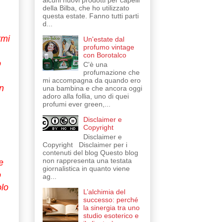
alcuni nuovi prodotti per capelli
della Bilba, che ho utilizzato
questa estate. Fanno tutti parti
d...
rmi
Un'estate dal
profumo vintage
con Borotalco
o
C'è una
profumazione che
mi accompagna da quando ero
on
una bambina e che ancora oggi
adoro alla follia, uno di quei
profumi ever green,...
Disclaimer e
Copyright
Disclaimer e
Copyright Disclaimer per i
contenuti del blog Questo blog
non rappresenta una testata
e
giornalistica in quanto viene
o
ag...
olo
L’alchimia del
successo: perché
la sinergia tra uno
studio esoterico e