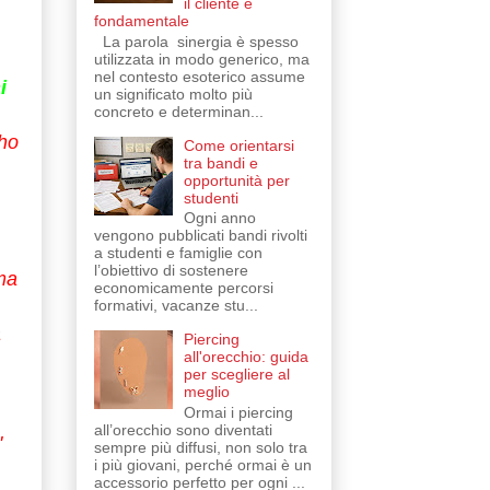
il cliente è
fondamentale
La parola sinergia è spesso
utilizzata in modo generico, ma
nel contesto esoterico assume
i
un significato molto più
concreto e determinan...
 ho
Come orientarsi
tra bandi e
opportunità per
studenti
Ogni anno
vengono pubblicati bandi rivolti
a studenti e famiglie con
l’obiettivo di sostenere
ma
economicamente percorsi
formativi, vacanze stu...
a
Piercing
all'orecchio: guida
per scegliere al
meglio
Ormai i piercing
all’orecchio sono diventati
'
sempre più diffusi, non solo tra
i più giovani, perché ormai è un
accessorio perfetto per ogni ...