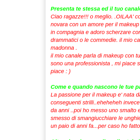
Presenta te stessa ed il tuo canale
Ciao ragazze!!! o meglio. .OILAA' c
novara con un amore per il makeup m
in compagnia e adoro scherzare con t
drammatici o le commedie. il mio ca
madonna .
il mio canale parla di makeup con tuto
sono una professionista , mi piace s
piace : )
Come e quando nascono le tue pas
La passione per il makeup e' nata 
conseguenti strilli..eheheheh invece 
da anni ..poi ho messo uno smalto e
smesso di smangiucchiare le unghie 
un paio di anni fa...per caso ho fatto