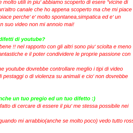
molto utili in piu' abbiamo scoperto di esere "vicine di
 un'altro canale che ho appena scoperto ma che mi piace
iace perche' e' molto spontanea,simpatica ed e' un
un suo video non mi annoio mai!
difetti di youtube?
ne !! nel rapporto con gli altri sono piu' sciolta e meno
ntastiche e il poter condividere le proprie passione con
he youtube dovrebbe controllare meglio i tipi di video
di pestaggi o di violenza su animali e cio' non dovrebbe
nche un tuo pregio ed un tuo difetto :)
fatto di cercare di essere il piu' me stessa possibile nei
e quando mi arrabbio(anche se molto poco) vedo tutto ros