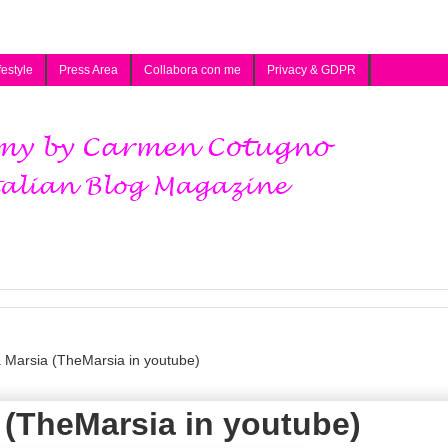
festyle
Press Area
Collabora con me
Privacy & GDPR
 a Marsia (TheMarsia in youtube)
a (TheMarsia in youtube)