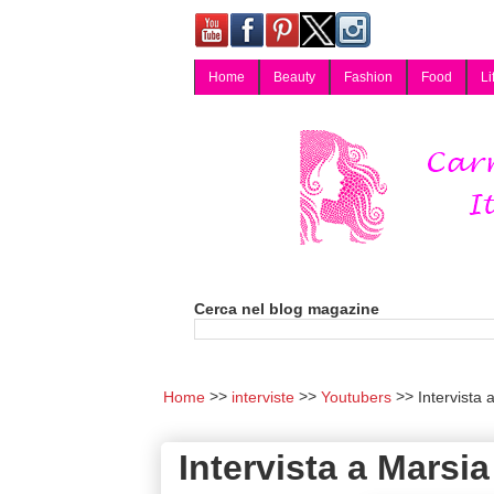
Home
Beauty
Fashion
Food
Li
Carmy, Blog magazine di Carmen Cotugno, blogger di Napoli: moda, bellezza, cucina, tecnologia, consigli per lo shopping, arredamento, recensioni cosmetiche, viaggi, fotografia, salute e benessere. Disponibile per collaborazioni blogger e per guest post.
Cerca nel blog magazine
Home
interviste
Youtubers
Intervista
Intervista a Marsi