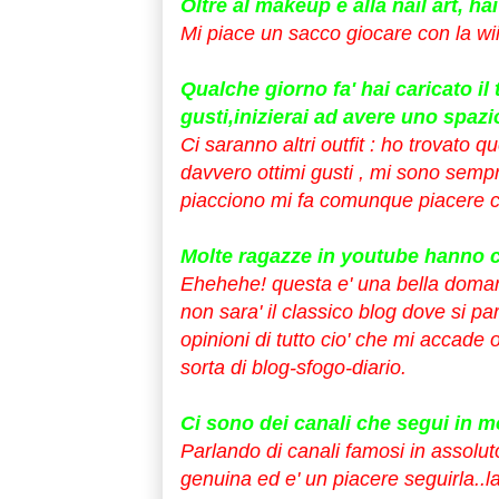
Oltre al makeup e alla nail art, ha
Mi piace un sacco giocare con la wii 
Qualche giorno fa' hai caricato il t
gusti,inizierai ad avere uno spazi
Ci saranno altri outfit : ho trovato q
davvero ottimi gusti , mi sono sempr
piacciono mi fa comunque piacere ch
Molte ragazze in youtube hanno cr
Ehehehe! questa e' una bella domanda
non sara' il classico blog dove si parl
opinioni di tutto cio' che mi accade
sorta di blog-sfogo-diario.
Ci sono dei canali che segui in m
Parlando di canali famosi in assoluto
genuina ed e' un piacere seguirla..la