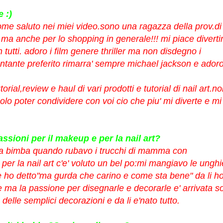
 :)
ome saluto nei miei video.sono una ragazza della prov.di
a anche per lo shopping in generale!!! mi piace diverti
utti. adoro i film genere thriller ma non disdegno i
ntante preferito rimarra' sempre michael jackson e ador
rial,review e haul di vari prodotti e tutorial di nail art.n
olo poter condividere con voi cio che piu' mi diverte e mi
sioni per il makeup e per la nail art?
da bimba quando rubavo i trucchi di mamma con
per la nail art c'e' voluto un bel po:mi mangiavo le unghi
 ho detto"ma gurda che carino e come sta bene" da li h
ma la passione per disegnarle e decorarle e' arrivata s
 delle semplici decorazioni e da li e'nato tutto.