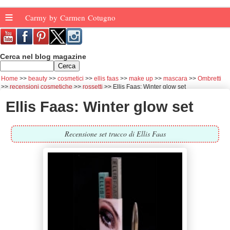
≡
Carmy by Carmen Cotugno
Cerca nel blog magazine
Home
beauty
cosmetici
ellis faas
make up
mascara
Ombretti
recensioni cosmetiche
rossetti
Ellis Faas: Winter glow set
Ellis Faas: Winter glow set
Recensione set trucco di Ellis Faas