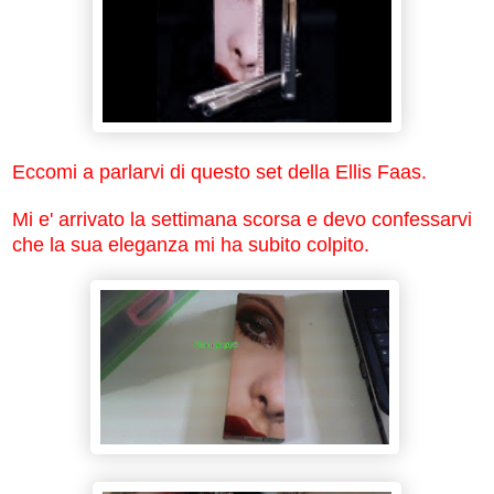
Eccomi a parlarvi di questo set della
Ellis Faas.
Mi e' arrivato la settimana scorsa e devo confessarvi
che la sua eleganza mi ha subito colpito.