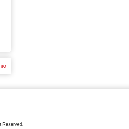
hio
i
ht Reserved.