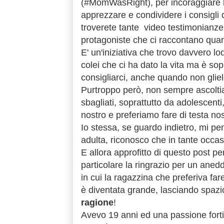
(#MomWasRight), per incoraggiare le
apprezzare e condividere i consigl
troverete tante video testimonianze,
protagoniste che ci raccontano qu
E' un'iniziativa che trovo davvero lo
colei che ci ha dato la vita ma è sop
consigliarci, anche quando non glie
Purtroppo però, non sempre ascolti
sbagliati,
soprattutto da adolescenti
nostro e preferiamo fare di testa 
Io stessa, se guardo indietro, mi pen
adulta, riconosco che in tante occas
E allora
approfitto di questo post per
particolare la ringrazio per un anedd
in cui
la ragazzina che preferiva far
è diventata grande, lasciando spazi
ragione
!
Avevo 19 anni ed una passione fort