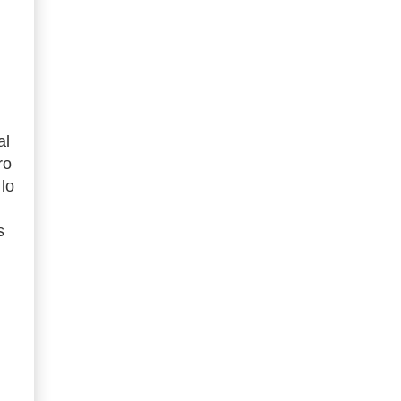
al
ro
lo
s