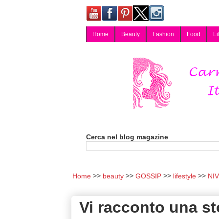
Home
Beauty
Fashion
Food
Li
Carmy, Blog magazine di Carmen Cotugno, blogger di Napoli: moda, bellezza, cucina, tecnologia, consigli per lo shopping, arredamento, recensioni cosmetiche, viaggi, fotografia, salute e benessere. Disponibile per collaborazioni blogger e per guest post.
Cerca nel blog magazine
Home
beauty
GOSSIP
lifestyle
NI
Vi racconto una sto