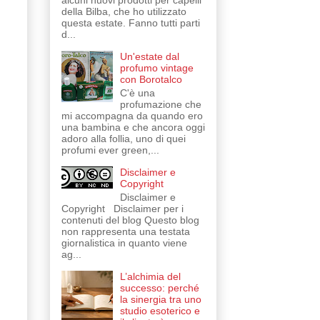
alcuni nuovi prodotti per capelli
della Bilba, che ho utilizzato
questa estate. Fanno tutti parti
d...
Un'estate dal
profumo vintage
con Borotalco
C'è una
profumazione che
mi accompagna da quando ero
una bambina e che ancora oggi
adoro alla follia, uno di quei
profumi ever green,...
Disclaimer e
Copyright
Disclaimer e
Copyright Disclaimer per i
contenuti del blog Questo blog
non rappresenta una testata
giornalistica in quanto viene
ag...
L’alchimia del
successo: perché
la sinergia tra uno
studio esoterico e