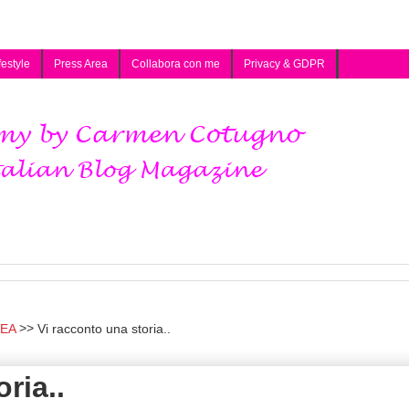
festyle
Press Area
Collabora con me
Privacy & GDPR
VEA
Vi racconto una storia..
ria..