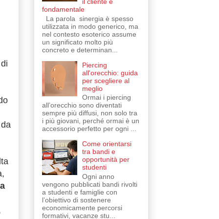
il cliente è
fondamentale
La parola sinergia è spesso
utilizzata in modo generico, ma
nel contesto esoterico assume
un significato molto più
concreto e determinan...
 di
Piercing
all'orecchio: guida
per scegliere al
meglio
Ormai i piercing
do
all’orecchio sono diventati
sempre più diffusi, non solo tra
i più giovani, perché ormai è un
 da
accessorio perfetto per ogni ...
Come orientarsi
tra bandi e
opportunità per
lta
studenti
a,
Ogni anno
vengono pubblicati bandi rivolti
a
a studenti e famiglie con
l’obiettivo di sostenere
economicamente percorsi
,
formativi, vacanze stu...