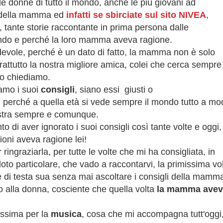
 donne di tutto il mondo, anche le più giovani ad
i della mamma ed
infatti se sbirciate sul sito NIVEA
,
 tante storie raccontante in prima persona dalle
ando e perché la loro mamma aveva ragione.
devole, perché è un dato di fatto, la
mamma non è solo
rattutto la nostra migliore amica, colei che cerca sempre
lo chiediamo.
amo i suoi
consigli
, siano essi giusti o
, perché a quella età si vede sempre il mondo tutto a mo
nostra sempre e comunque.
to di aver ignorato i suoi consigli così tante volte e oggi,
ioni aveva ragione lei!
 ringraziarla, per tutte le volte che mi ha consigliata, in
oto particolare, che vado a raccontarvi, la primissima vo
e di testa sua senza mai ascoltare i consigli della mamm
o alla donna, cosciente che quella volta
la mamma avev
issima per la
musica
, cosa che mi accompagna tutt'oggi