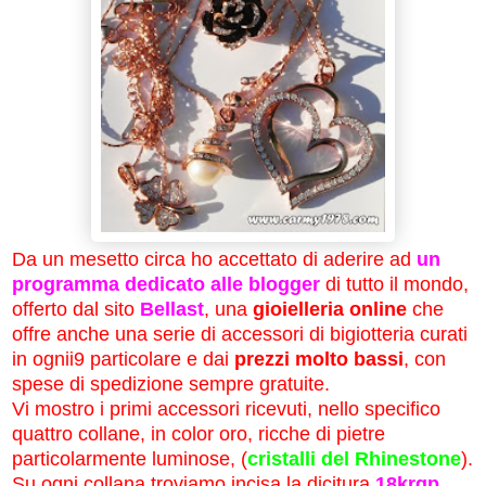
Da un mesetto circa ho accettato di aderire ad
un
programma dedicato alle blogger
di tutto il mondo,
offerto dal sito
Bellast
, una
gioielleria online
che
offre anche una serie di accessori di bigiotteria curati
in ognii9 particolare e dai
prezzi molto bassi
, con
spese di spedizione sempre gratuite.
Vi mostro i primi accessori ricevuti, nello specifico
quattro collane, in color oro, ricche di pietre
particolarmente luminose, (
cristalli del Rhinestone
).
Su ogni collana troviamo incisa la dicitura
18krgp
,