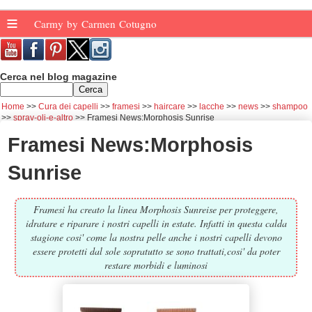
≡
Carmy by Carmen Cotugno
Cerca nel blog magazine
Home
Cura dei capelli
framesi
haircare
lacche
news
shampoo
spray-oli-e-altro
Framesi News:Morphosis Sunrise
Framesi News:Morphosis
Sunrise
Framesi ha creato la linea Morphosis Sunreise per proteggere,
idratare e riparare i nostri capelli in estate. Infatti in questa calda
stagione cosi' come la nostra pelle anche i nostri capelli devono
essere protetti dal sole sopratutto se sono trattati,cosi' da poter
restare morbidi e luminosi