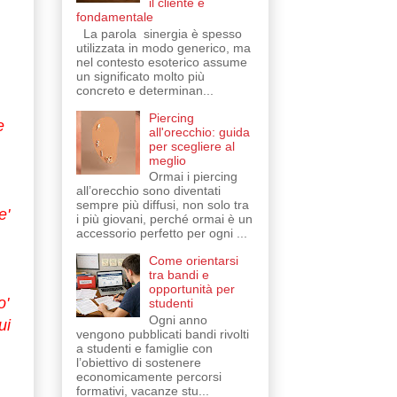
il cliente è
fondamentale
La parola sinergia è spesso
utilizzata in modo generico, ma
nel contesto esoterico assume
un significato molto più
concreto e determinan...
Piercing
e
all'orecchio: guida
per scegliere al
meglio
Ormai i piercing
all’orecchio sono diventati
sempre più diffusi, non solo tra
e'
i più giovani, perché ormai è un
accessorio perfetto per ogni ...
Come orientarsi
tra bandi e
opportunità per
o'
studenti
Ogni anno
ui
vengono pubblicati bandi rivolti
a studenti e famiglie con
l’obiettivo di sostenere
economicamente percorsi
formativi, vacanze stu...