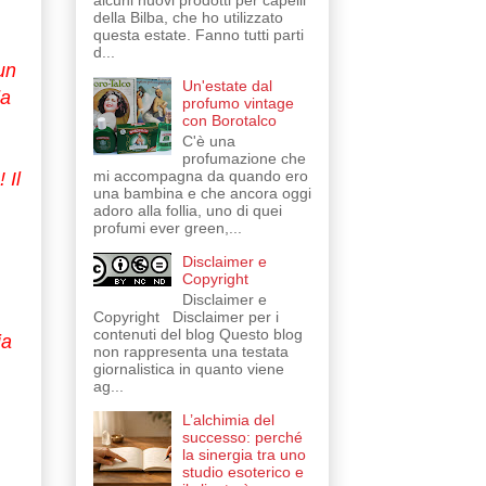
alcuni nuovi prodotti per capelli
della Bilba, che ho utilizzato
questa estate. Fanno tutti parti
d...
un
Un'estate dal
da
profumo vintage
con Borotalco
C'è una
profumazione che
mi accompagna da quando ero
 Il
una bambina e che ancora oggi
adoro alla follia, uno di quei
profumi ever green,...
Disclaimer e
Copyright
Disclaimer e
Copyright Disclaimer per i
contenuti del blog Questo blog
ia
non rappresenta una testata
giornalistica in quanto viene
ag...
L’alchimia del
successo: perché
la sinergia tra uno
studio esoterico e