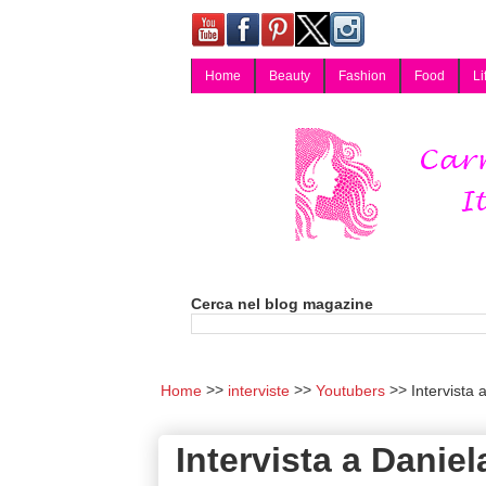
Home
Beauty
Fashion
Food
Li
Carmy, Blog magazine di Carmen Cotugno, blogger di Napoli: moda, bellezza, cucina, tecnologia, consigli per lo shopping, arredamento, recensioni cosmetiche, viaggi, fotografia, salute e benessere. Disponibile per collaborazioni blogger e per guest post.
Cerca nel blog magazine
Home
interviste
Youtubers
Intervista 
Intervista a Danie