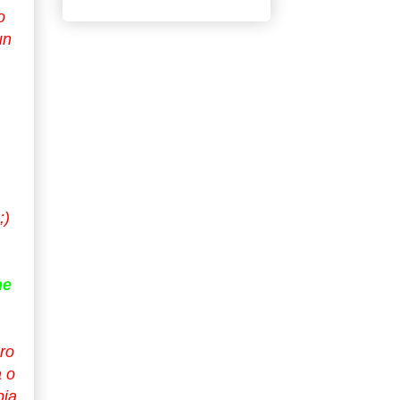
ro
un
;)
ne
ero
a o
pia