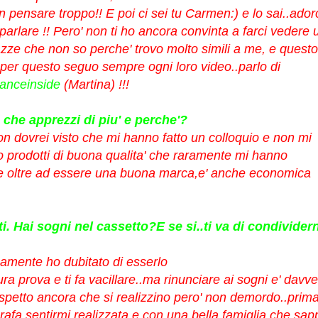
pensare troppo!! E poi ci sei tu Carmen:) e lo sai..ado
 parlare !! Pero' non ti ho ancora convinta a farci vedere 
azze che non so perche' trovo molto simili a me, e questo
 per questo seguo sempre ogni loro video..parlo di
anceinside
(Martina) !!!
che apprezzi di piu' e perche'?
n dovrei visto che mi hanno fatto un colloquio e non mi
 prodotti di buona qualita' che raramente mi hanno
e oltre ad essere una buona marca,e' anche economica 
. Hai sogni nel cassetto?E se si..ti va di condivider
amente ho dubitato di esserlo
ura prova e ti fa vacillare..ma rinunciare ai sogni e' davv
i.Aspetto ancora che si realizzino pero' non demordo..prim
rafa,sentirmi realizzata e con una bella famiglia che sap