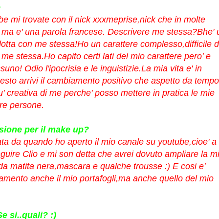
e
e mi trovate con il nick xxxmeprise,nick che in molte
e ma e' una parola francese. Descrivere me stessa?Bhe' 
 lotta con me stessa!Ho un carattere complesso,difficile 
r me stessa.Ho capito certi lati del mio carattere pero' e
suno! Odio l'ipocrisia
e le inguistizie.La mia vita e' in
to arrivi il cambiamento positivo che aspetto da tempo!
u' creativa di me perche' posso mettere in pratica le mie
tre persone.
sione per il make up?
ta da quando ho aperto il mio canale su youtube,cioe' a
guire Clio e mi son detta che avrei dovuto ampliare la m
da matita nera,mascara e qualche trousse :) E cosi e'
mento anche il mio portafogli,ma anche quello del mio
 si..quali? :)