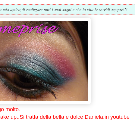
ia amica,di realizzare tutti i suoi sogni e che la vita le sorridi sempre!!!
go molto.
ke up..Si tratta della bella e dolce Daniela,in youtube