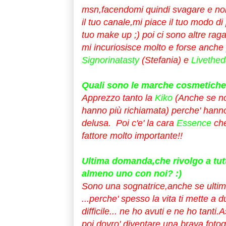
msn,facendomi quindi svagare e non 
il tuo canale,mi piace il tuo modo di
tuo make up ;) poi ci sono altre rag
mi incuriosisce molto e forse anche
Signorinatasty
(Stefania) e
Livethed
Quali sono le marche cosmetiche 
Apprezzo tanto la
Kiko
(Anche se no
hanno più richiamata) perche' hanno
delusa. Poi c'e' la cara
Essence
ch
fattore molto importante!!
Ultima domanda,che rivolgo a tutti
almeno uno con noi? :)
Sono una sognatrice,anche se ultim
...perche' spesso la vita ti mette a d
difficile... ne ho avuti e ne ho tant
poi dovro' diventare una brava fotog