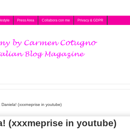
festyle
Press Area
Collabora con me
Privacy & GDPR
a Daniela! (xxxmeprise in youtube)
la! (xxxmeprise in youtube)