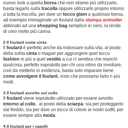
nuovo look a quella
borsa
che non stiamo più utilizzarlo,
basta legarlo sulla
tracolla
oppure utilizzarlo proprio intorno
a tutta la tracolla, per dare un
tocco glam
a qualsiasi borsa,
ad esempio immaginate un foulard dalla
stampa animalier
abbinato ad una
shopping bag
semplice in nero, la rende
di cero molto più carina.
2 Il foulard come cinta
Il
foulard
è perfetto anche da indossare sulla vita, al posto
della solita
cinta
o magari per aggiungere quel tocco
fashion
in più a quel
vestito
a cui ci sembra che manchi
qualcosa, perfetto sopratutto per chi una vitino da invidiare,
così da metterlo in evidenza, basta solo imparare bene
come avvolgere il foulard
, visto che possiamo farlo n più
modi.
3 Il foulard avvolto sul collo
Il
foulard
viene sopratutto utilizzato per essere avvolto
intorno al collo
, al posto della
sciarpa
, sia per proteggerlo
dal freddo, sia per dare un tocco di colore ai nostri outfit, per
essere sempre alla
moda
.
4 Il foulard per i capelli