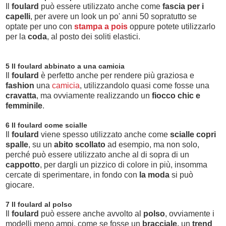
Il
foulard
può essere utilizzato anche come
fascia per i
capelli
, per avere un look un po' anni 50 sopratutto se
optate per uno con
stampa a pois
oppure potete utilizzarlo
per la
coda
, al posto dei soliti elastici.
5 Il foulard abbinato a una camicia
Il
foulard
è perfetto anche per rendere più graziosa e
fashion
una
camicia
, utilizzandolo quasi come fosse una
cravatta
, ma ovviamente realizzando un
fiocco chic e
femminile
.
6 Il foulard come scialle
Il
foulard
viene spesso utilizzato anche come
scialle copri
spalle
, su un
abito scollato
ad esempio, ma non solo,
perché può essere utilizzato anche al di sopra di un
cappotto
, per dargli un pizzico di colore in più, insomma
cercate di sperimentare, in fondo con
la moda
si può
giocare.
7 Il foulard al polso
Il
foulard
può essere anche avvolto al
polso
, ovviamente i
modelli meno ampi, come se fosse un
bracciale,
un
trend