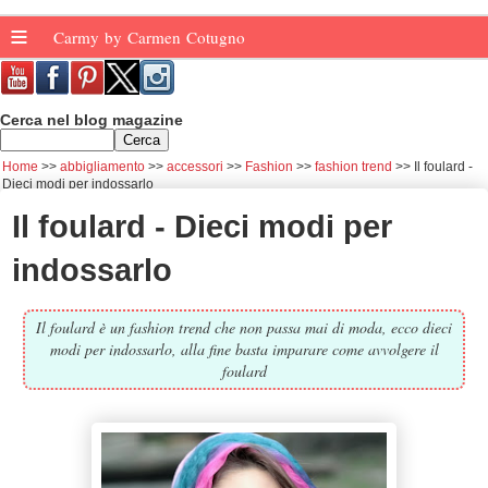
≡
Carmy by Carmen Cotugno
Cerca nel blog magazine
Home
abbigliamento
accessori
Fashion
fashion trend
Il foulard -
Dieci modi per indossarlo
Il foulard - Dieci modi per
indossarlo
Il foulard è un fashion trend che non passa mai di moda, ecco dieci
modi per indossarlo, alla fine basta imparare come avvolgere il
foulard